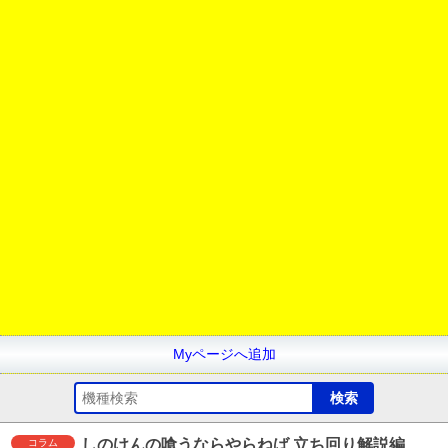
Myページへ追加
しのけんの喰うならやらねば 立ち回り解説編
コラム