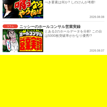
べき要素は何か? しのけんが考察!
2026.08.08
ニッシーのホールコンサル営業実録
コラム
とある2のホールデータを分析! この台
は5000枚突破率がかなり優秀!?
2026.08.07