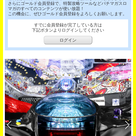
さらにゴールド会員登録で、特製攻略ツールなどパチマガスロ
マガのすべてのコンテンツが使い放題！
この機会に、ぜひゴールド会員登録をよろしくお願いします。
すでに会員登録が完了している方は
下記ボタンよりログインしてください
ログイン