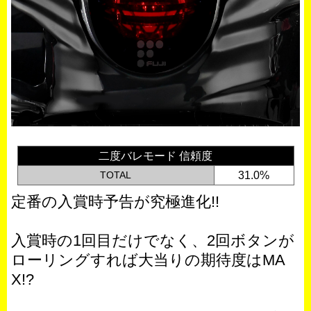
二度バレモード 信頼度
TOTAL
31.0%
定番の入賞時予告が究極進化!!
入賞時の1回目だけでなく、2回ボタンが
ローリングすれば大当りの期待度はMA
X!?