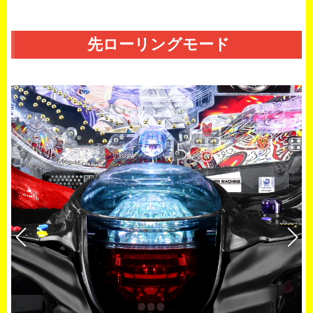
先ローリングモード