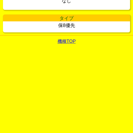
なし
タイプ
保8優先
機種TOP