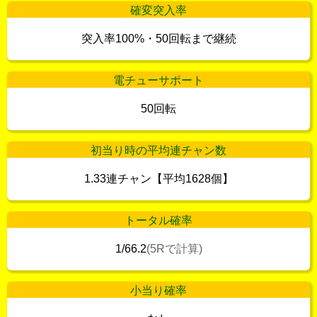
確変突入率
突入率100%・50回転まで継続
電チューサポート
50回転
初当り時の平均連チャン数
1.33連チャン【平均1628個】
トータル確率
1/66.2
(5Rで計算)
小当り確率