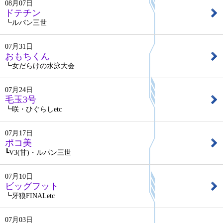
08月07日
ドテチン
┗ルパン三世
07月31日
おもちくん
┗女だらけの水泳大会
07月24日
毛玉3号
┗咲・ひぐらしetc
07月17日
ポコ美
┗V3(甘)・ルパン三世
07月10日
ビッグフット
┗牙狼FINALetc
07月03日