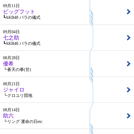
09月11日
ビッグフット
┗AKB48 バラの儀式
09月04日
七之助
┗AKB48 バラの儀式
08月28日
優希
┗蒼天の拳(甘)
08月21日
ジャイロ
┗クロユリ団地
08月14日
助六
┗リング 運命の日etc