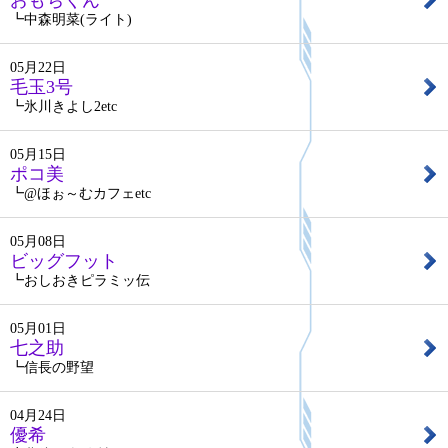
おもちくん
┗中森明菜(ライト)
05月22日
毛玉3号
┗氷川きよし2etc
05月15日
ポコ美
┗@ほぉ～むカフェetc
05月08日
ビッグフット
┗おしおきピラミッ伝
05月01日
七之助
┗信長の野望
04月24日
優希