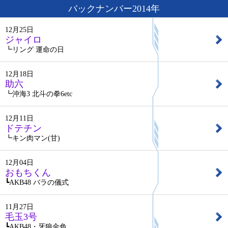
バックナンバー2014年
12月25日
ジャイロ
┗リング 運命の日
12月18日
助六
┗沖海3 北斗の拳6etc
12月11日
ドテチン
┗キン肉マン(甘)
12月04日
おもちくん
┗AKB48 バラの儀式
11月27日
毛玉3号
┗AKB48・牙狼金色