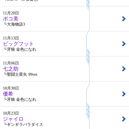
11月20日
ポコ美
┗大海物語3
11月13日
ビッグフット
┗牙狼 金色になれ
11月06日
七之助
┗聖闘士星矢 99ver.
10月30日
優希
┗牙狼 金色になれ
10月23日
ジャイロ
┗ギンギラパラダイス