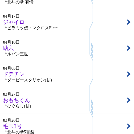
┗北斗の拳 有情
04月17日
ジャイロ
┗ピラミッ伝・マクロスF etc
04月10日
助六
┗ルパン三世
04月03日
ドテチン
┗ダービースタリオン(甘)
03月27日
おもちくん
┗ひぐらし(甘)
03月20日
毛玉3号
┗北斗の拳5百裂