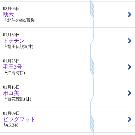
02月06日
助六
┗北斗の拳5百裂
01月30日
ドテチン
┗竜王伝説3(甘)
01月23日
毛玉3号
┗沖海3(甘)
01月16日
ポコ美
┗百花繚乱(甘)
01月09日
ビッグフット
┗AKB48