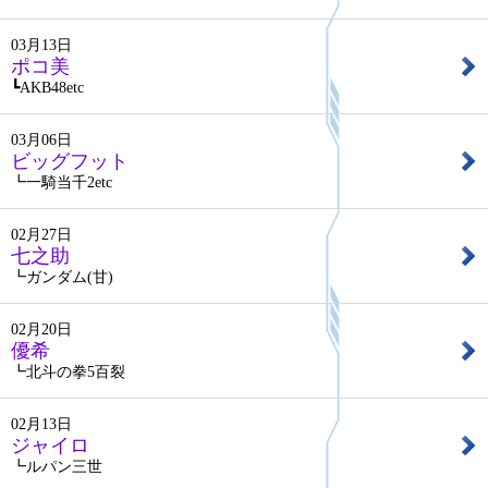
03月13日
ポコ美
┗AKB48etc
03月06日
ビッグフット
┗一騎当千2etc
02月27日
七之助
┗ガンダム(甘)
02月20日
優希
┗北斗の拳5百裂
02月13日
ジャイロ
┗ルパン三世