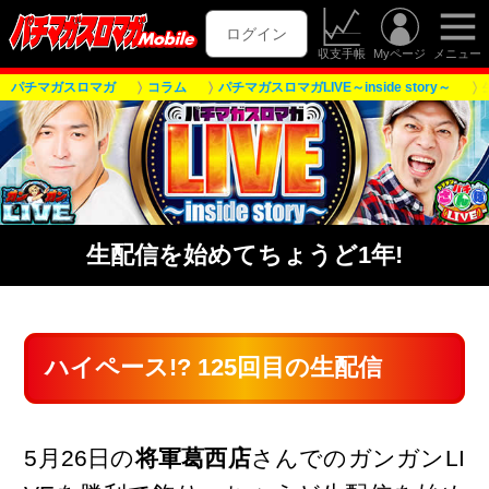
ログイン
収支手帳
Myページ
メニュー
パチマガスロマガ
コラム
パチマガスロマガLIVE～inside story～
生配信を始めてちょうど1年!
ハイペース!? 125回目の生配信
5月26日の
将軍葛西店
さんでのガンガンLI