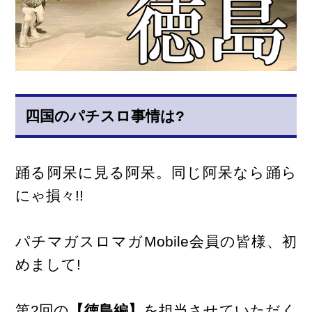
四国のパチスロ事情は?
踊る阿呆に見る阿呆。同じ阿呆なら踊ら
にゃ損々!!
パチマガスロマガMobile会員の皆様、初
めまして!
第2回の
【徳島編】
を担当させていただく