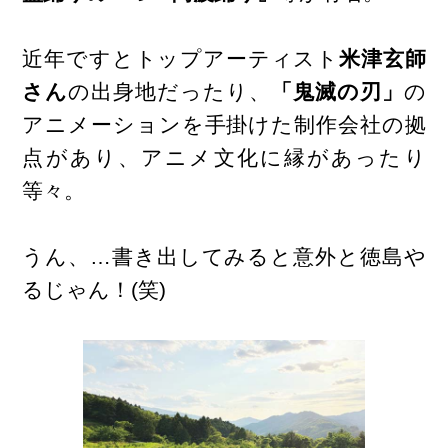
近年ですとトップアーティスト
米津玄師
さん
の出身地だったり、
「鬼滅の刃」
の
アニメーションを手掛けた制作会社の拠
点があり、アニメ文化に縁があったり
等々。
うん、…書き出してみると意外と徳島や
るじゃん！(笑)