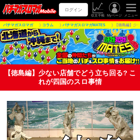
ログイン
収支手帳
Myページ
メニュー
パチマガスロマガ
コラム
パチマガスロマガMATES
【徳島編】少な
【徳島編】少ない店舗でどう立ち回る? こ
れが四国のスロ事情