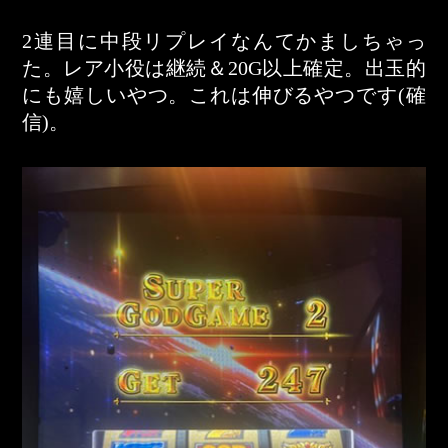
2連目に中段リプレイなんてかましちゃっ
た。レア小役は継続＆20G以上確定。出玉的
にも嬉しいやつ。これは伸びるやつです(確
信)。