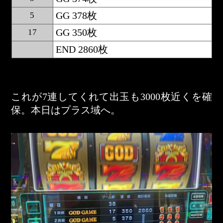
5
GG 378枚
17
GG 350枚
END 2860枚
これが7連してくれて出玉も3000枚近くを確
保。本日はプラス域へ。