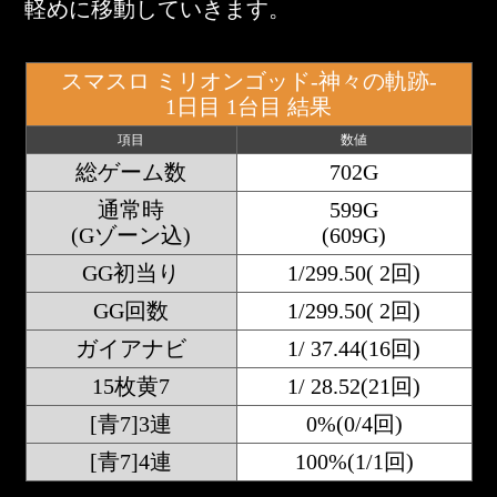
軽めに移動していきます。
スマスロ ミリオンゴッド-神々の軌跡-
1日目 1台目 結果
項目
数値
総ゲーム数
702G
通常時
599G
(Gゾーン込)
(609G)
GG初当り
1/299.50( 2回)
GG回数
1/299.50( 2回)
ガイアナビ
1/ 37.44(16回)
15枚黄7
1/ 28.52(21回)
[青7]3連
0%(0/4回)
[青7]4連
100%(1/1回)