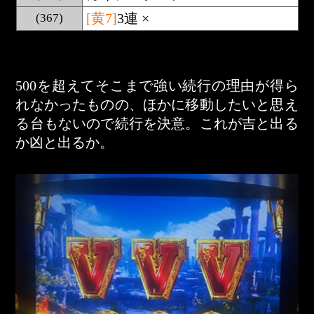
(367)
[黄7]
3連 ×
500を超えてそこまで強い続行の理由が得ら
れなかったものの、ほかに移動したいと思え
る台もないので続行を決意。これが吉と出る
か凶と出るか。