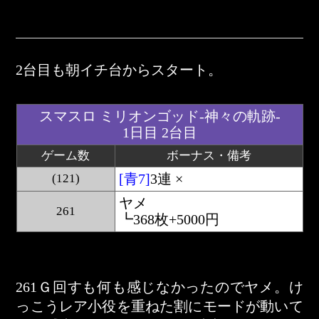
2台目も朝イチ台からスタート。
スマスロ ミリオンゴッド-神々の軌跡-
1日目 2台目
ゲーム数
ボーナス・備考
(121)
[青7]
3連 ×
ヤメ
261
┗368枚+5000円
261Ｇ回すも何も感じなかったのでヤメ。け
っこうレア小役を重ねた割にモードが動いて