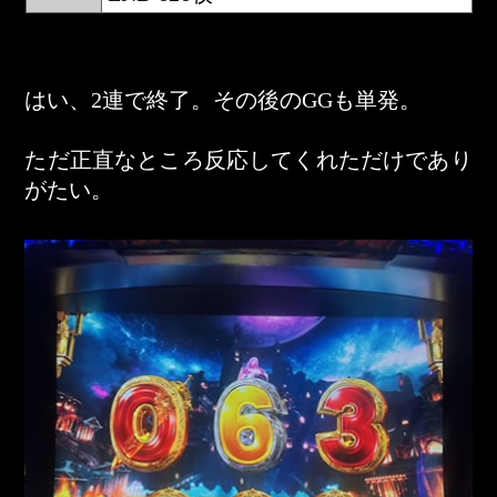
はい、2連で終了。その後のGGも単発。
ただ正直なところ反応してくれただけであり
がたい。