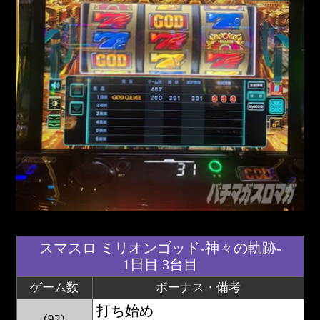
スマスロ ミリオンゴッド-神々の軌跡-
1日目 3台目
ゲーム数
ボーナス・備考
打ち始め
(92)