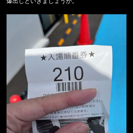
爆出しといきましょうか。