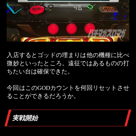
入店するとゴッドの埋まりは他の機種に比べ
微妙といったところ。遠征ではあるものの打
ちたい台は確保できた。
今回はこのGODカウントを何回リセットさせ
ることができるだろうか。
実戦開始