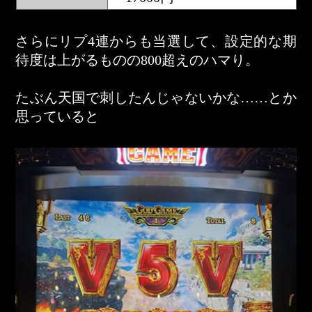
さらにリプ4連からも当選して、設定的な期
待度は上がるものの800超えのハマり。
たぶん天国で刺したんじゃないかな……とか
思っていると