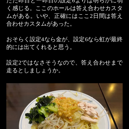
ただ昨日と一昨日の設定6よりは明らかに弱
く感じる。ここのホールは答え合わせカスタ
ムがある。いや、正確にはここ2日間は答え
合わせカスタムがあった。
おそらく設定4なら金が、設定6なら虹が最終
的には出てくれると思う。
設定2ではなさそうなので、答え合わせまで
走るとしましょうか。