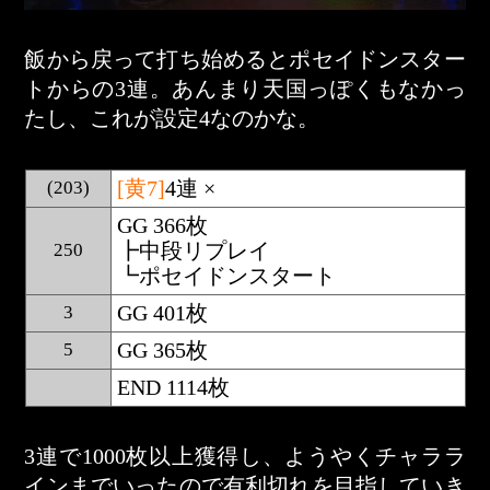
飯から戻って打ち始めるとポセイドンスター
トからの3連。あんまり天国っぽくもなかっ
たし、これが設定4なのかな。
(203)
[黄7]
4連 ×
GG 366枚
250
┣中段リプレイ
┗ポセイドンスタート
3
GG 401枚
5
GG 365枚
END 1114枚
3連で1000枚以上獲得し、ようやくチャララ
インまでいったので有利切れを目指していき