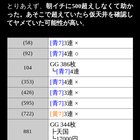
とりあえず、
朝イチに500超えしなくて助か
った。あそこで超えていたら仮天井を確認し
てヤメていた可能性が高い
。
(58)
[青7]
3連 ×
(92)
[青7]
4連 ○
GG 386枚
104
┗
[青7]
4連
(353)
[青7]
4連 ×
(426)
[青7]
3連 ×
(595)
[青7]
3連 ×
(722)
[黄7]
3連 ×
GG 344枚
881
┣天国
┗17000円