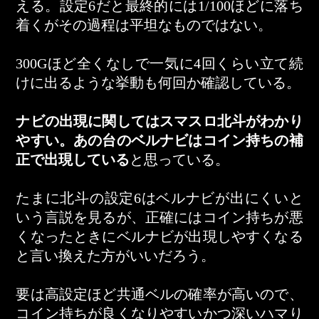
える。設定6だと最終的には1/100ほどに落ち
着くがその過程は平坦なものではない。
300Gほど全くなしで一気に4回くらい立て続
けに出るような挙動も何回か確認している。
ナビの出現に関してはスマスロ北斗がわかり
やすい。あの台のベルナビはコイン持ちの補
正で出現している
と思っている。
たまに北斗の設定6はベルナビが出にくいと
いう言説を見るが、正確にはコイン持ちが悪
くなったときにベルナビが出現しやすくなる
と言い換えた方がいいだろう。
要は高設定ほど共通ベルの確率が高いので、
コイン持ちが良くなりやすいかつ深いハマり