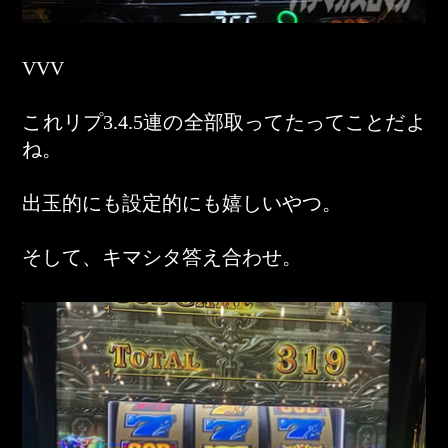
VVV
これリプ3.4.5連の全部取ってたってことだよ
ね。
出玉的にも設定的にも嬉しいやつ。
そして、キマシタ答え合わせ。