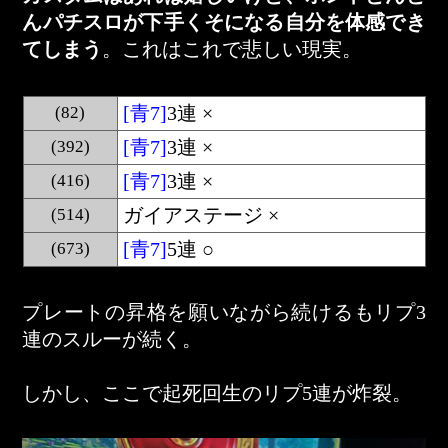
んパチスロが下手くそになる自分を体感でき
てしまう
。これはこれで悲しい現実。
(82)
[青7]
3連 ×
(392)
[青7]
3連 ×
(416)
[青7]
3連 ×
(514)
ガイアステージ ×
(673)
[青7]
5連 ○
プレートの昇格を願いながら続けるもリプ3
連のスルーが続く。
しかし、ここで起死回生のリプ5連が炸裂。