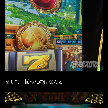
そして、揃ったのはなんと