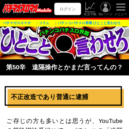
ログイン
収支手帳
Myページ
メニュー
パチマガスロマガ
コラム
パチンコパチスロ界隈 ひとこと言わせろ
第50辛 遠隔操作とかまだ言ってんの？
不正改造であり普通に逮捕
ご存じの方も多いとは思うが、YouTube