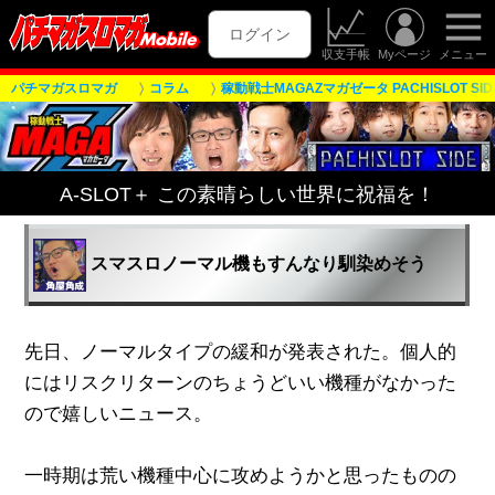
ログイン
収支手帳
Myページ
メニュー
パチマガスロマガ
コラム
稼動戦士MAGAZマガゼータ PACHISLOT SID
A-SLOT＋ この素晴らしい世界に祝福を！
スマスロノーマル機もすんなり馴染めそう
先日、ノーマルタイプの緩和が発表された。個人的
にはリスクリターンのちょうどいい機種がなかった
ので嬉しいニュース。
一時期は荒い機種中心に攻めようかと思ったものの