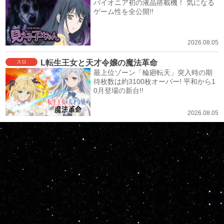
パイオニア初の液晶搭載機！ 気になる
ゲーム性を全公開!!
2026.08.05
L転生王女と天才令嬢の魔法革命
スロ
最上位ゾーン「輪廻転天」突入時の期
待枚数は約3100枚オーバー! 平和から1
0月登場の新台!!
2026.08.05