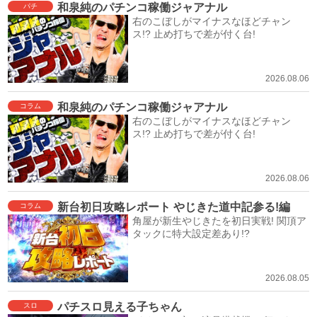
和泉純のパチンコ稼働ジャアナル
パチ
右のこぼしがマイナスなほどチャン
ス!? 止め打ちで差が付く台!
2026.08.06
和泉純のパチンコ稼働ジャアナル
コラム
右のこぼしがマイナスなほどチャン
ス!? 止め打ちで差が付く台!
2026.08.06
新台初日攻略レポート やじきた道中記参る!編
コラム
角屋が新生やじきたを初日実戦! 関頂ア
タックに特大設定差あり!?
2026.08.05
パチスロ見える子ちゃん
スロ