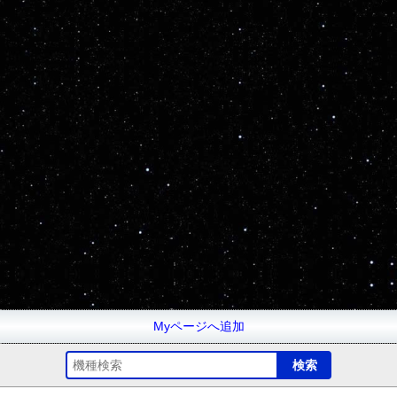
Myページへ追加