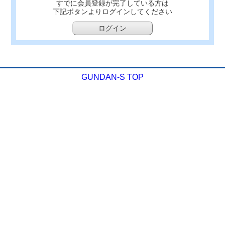
すでに会員登録が完了している方は
下記ボタンよりログインしてください
ログイン
GUNDAN-S TOP