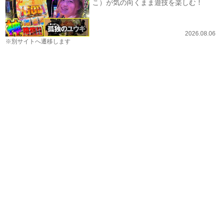
こ）が気の向くまま遊技を楽しむ！
2026.08.06
※別サイトへ遷移します