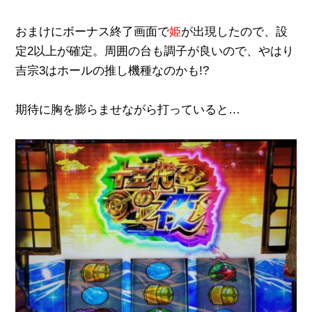
おまけにボーナス終了画面で
姫
が出現したので、設
定2以上が確定。周囲の台も調子が良いので、やはり
吉宗3はホールの推し機種なのかも!?
期待に胸を膨らませながら打っていると…