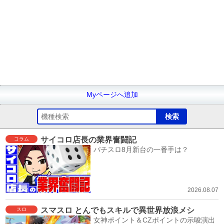
Myページへ追加
サイコロ店長の業界奮闘記
コラム
パチスロ8月新台の一番手は？
2026.08.07
スマスロ とんでもスキルで異世界放浪メシ
スロ
女神ポイント＆CZポイントの示唆演出