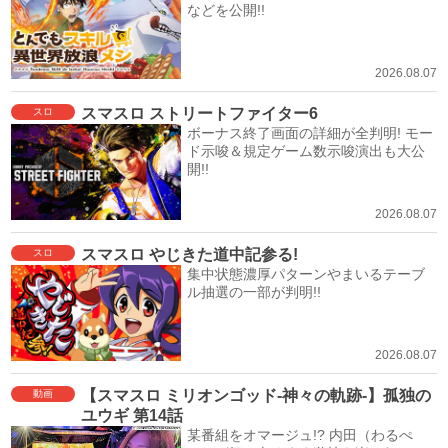
などを公開!!
2026.08.07
スマスロ ストリートファイター6
スロ
ボーナス終了画面の詳細が全判明! モー
ド示唆＆規定ゲーム数示唆演出も大公
開!!
2026.08.07
スマスロ やじきた道中記参る!
スロ
集中状態濃厚パターンやまいるテーブ
ル抽選の一部が判明!!
2026.08.07
【スマスロ ミリオンゴッド-神々の軌跡-】孤独の
動画
ユウギ 第14話
某番組をオマージュ!? 内田（わるぺ