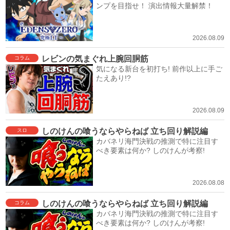
ンプを目指せ！ 演出情報大量解禁！
2026.08.09
レビンの気まぐれ上腕回胴筋
コラム
気になる新台を初打ち! 前作以上に手ご
たえあり!?
2026.08.09
しのけんの喰うならやらねば 立ち回り解説編
スロ
カバネリ海門決戦の推測で特に注目す
べき要素は何か? しのけんが考察!
2026.08.08
しのけんの喰うならやらねば 立ち回り解説編
コラム
カバネリ海門決戦の推測で特に注目す
べき要素は何か? しのけんが考察!