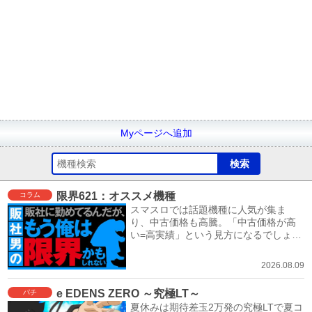
Myページへ追加
限界621：オススメ機種
コラム
スマスロでは話題機種に人気が集ま
り、中古価格も高騰。「中古価格が高
い=高実績」という見方になるでしょ
う。
2026.08.09
e EDENS ZERO ～究極LT～
パチ
夏休みは期待差玉2万発の究極LTで夏コ