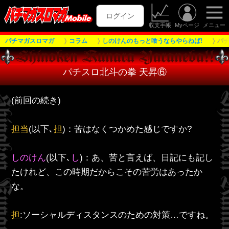
ログイン
収支手帳
Myページ
メニュー
パチマガスロマガ
コラム
しのけんのもっと喰うならやらねば!
パチ
パチスロ北斗の拳 天昇⑥
(前回の続き)
担当
(以下､
担
)：苦はなくつかめた感じですか?
しのけん
(以下､
し
)：あ、苦と言えば、日記にも記し
たけれど、この時期だからこその苦労はあったか
な。
担
:ソーシャルディスタンスのための対策…ですね。